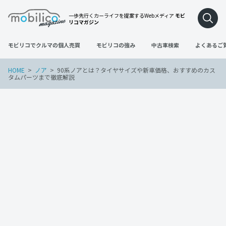
一歩先行くカーライフを提案するWebメディア
モビ
リコマガジン
モビリコでクルマの個人売買
モビリコの強み
中古車検索
よくあるご
HOME
ノア
90系ノアとは？タイヤサイズや新車価格、おすすめのカス
タムパーツまで徹底解説
ノア
2023年6月28日
90系ノアとは？タイヤサイズや新車価
格、おすすめのカスタムパーツまで徹底
解説