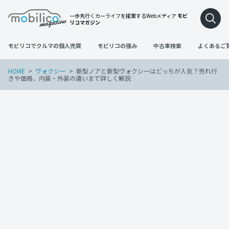
一歩先行くカーライフを提案するWebメディア
モビ
リコマガジン
モビリコでクルマの個人売買
モビリコの強み
中古車検索
よくあるご
HOME
ヴォクシー
新型ノアと新型ヴォクシーはどっちが人気？売れ行
きや価格、内装・外装の違いまで詳しく解説
ヴォクシー
ノア
2023年6月28日
新型ノアと新型ヴォクシーはどっちが人
気？売れ行きや価格、内装・外装の違い
まで詳しく解説