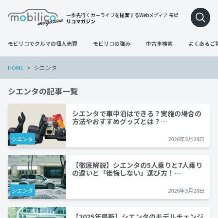
一歩先行くカーライフを提案するWebメディア
モビ
リコマガジン
モビリコでクルマの個人売買
モビリコの強み
中古車検索
よくあるご
HOME
シエンタ
シエンタの記事一覧
シエンタで車中泊はできる？実施の場合の
方法やおすすめグッズとは？…
シエンタ
2026年3月28日
【徹底解説】シエンタの5人乗りと7人乗り
の違いと「後悔しない」選び方！…
シエンタ
2026年3月28日
【2025年最新】シエンタのモデルチェンジ