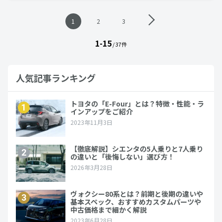
投
1
2
3
稿
ナ
1-15
ビ
/ 37件
ゲ
ー
シ
人気記事ランキング
ョ
ン