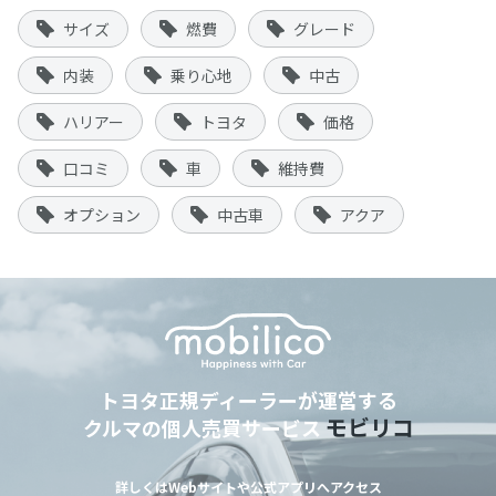
サイズ
燃費
グレード
内装
乗り心地
中古
ハリアー
トヨタ
価格
口コミ
車
維持費
オプション
中古車
アクア
トヨタ正規ディーラーが運営する
モビリコ
クルマの個人売買サービス
詳しくはWebサイトや公式アプリへアクセス