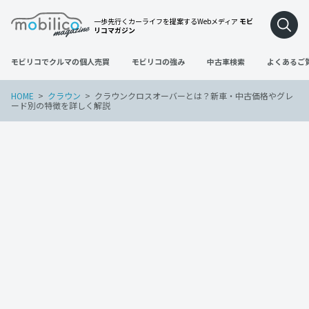
一歩先行くカーライフを提案するWebメディア
モビ
リコマガジン
モビリコでクルマの個人売買
モビリコの強み
中古車検索
よくあるご
HOME
クラウン
クラウンクロスオーバーとは？新車・中古価格やグレ
ード別の特徴を詳しく解説
クラウン
トヨタ
車の買い替え
2024年12月5日
クラウンクロスオーバーとは？新車・中
古価格やグレード別の特徴を詳しく解説