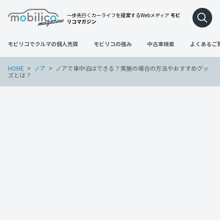
一歩先行くカーライフを提案するWebメディア
モビ
リコマガジン
モビリコでクルマの個人売買
モビリコの強み
中古車検索
よくあるご
HOME
ノア
ノアで車中泊はできる？実施の場合の方法やおすすめグッ
ズとは？
ノア
2026年3月28日
ノアで車中泊はできる？実施の場合の方
法やおすすめグッズとは？