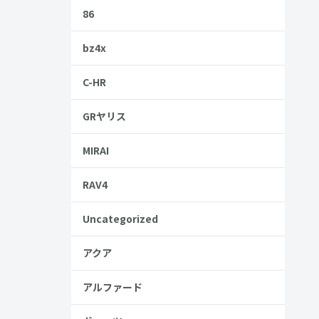
86
、「車内をミ
bz4x
C-HR
一晩を快適
GRヤリス
踏まえた車中
MIRAI
RAV4
してくださ
Uncategorized
アクア
アルファード