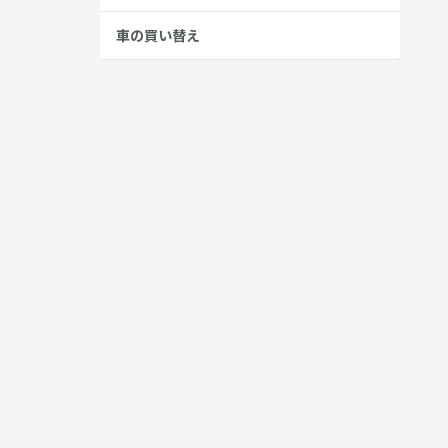
車の買い替え
して寝姿勢を
分を含めると
配置まで設