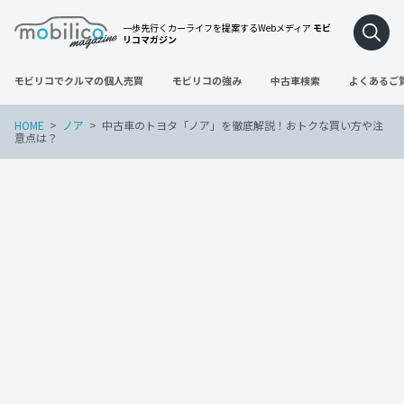
一歩先行くカーライフを提案するWebメディア
モビ
リコマガジン
モビリコでクルマの個人売買
モビリコの強み
中古車検索
よくあるご
HOME
ノア
中古車のトヨタ「ノア」を徹底解説！おトクな買い方や注
意点は？
ノア
2022年6月29日
中古車のトヨタ「ノア」を徹底解説！お
トクな買い方や注意点は？