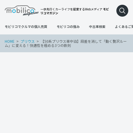
一歩先行くカーライフを提案するWebメディア
モビ
リコマガジン
モビリコでクルマの個人売買
モビリコの強み
中古車検索
よくあるご
HOME
プリウス
【50系プリウス車中泊】段差を消して「動く贅沢ルー
ム」に変える！快適性を極める3つの鉄則
プリウス
2026年5月26日
【50系プリウス車中泊】段差を消して
「動く贅沢ルーム」に変える！快適性を極
める3つの鉄則