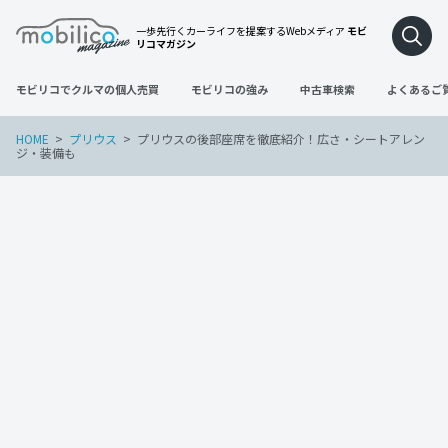
一歩先行くカーライフを提案するWebメディア
モビ
リコマガジン
モビリコでクルマの個人売買
モビリコの強み
中古車検索
よくあるご
HOME
プリウス
プリウスの後部座席を徹底紹介！広さ・シートアレン
ジ・装備も
プリウス
2024年1月5日
プリウスの後部座席を徹底紹介！広さ・
シートアレンジ・装備も