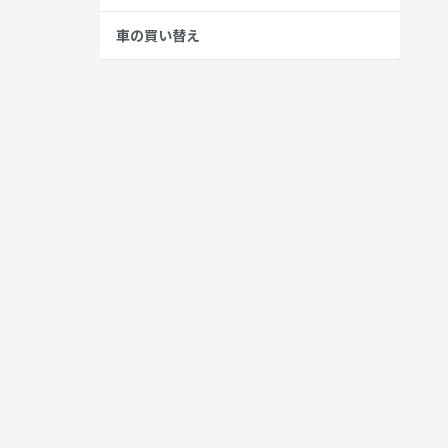
車の買い替え
め、アウト
中古車を購入
乗れたり、走
モデルは大