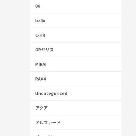
86
bz4x
は、ぜひ参
C-HR
GRヤリス
MIRAI
ジII
RAV4
Uncategorized
アクア
金歴
アルファード
し