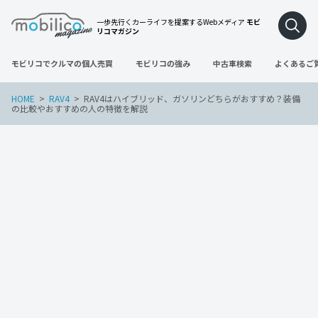
一歩先行くカーライフを提案するWebメディア
モビ
リコマガジン
モビリコでクルマの個人売買
モビリコの強み
中古車検索
よくあるご
HOME
RAV4
RAV4はハイブリッド、ガソリンどちらがおすすめ？装備
の比較やおすすめの人の特徴を解説
RAV4
2022年12月25日
RAV4はハイブリッド、ガソリンどちらが
おすすめ？装備の比較やおすすめの人の
特徴を解説