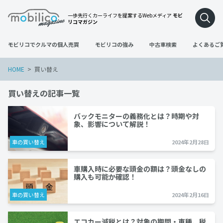
一歩先行くカーライフを提案するWebメディア
モビ
リコマガジン
モビリコでクルマの個人売買
モビリコの強み
中古車検索
よくあるご
HOME
買い替え
買い替えの記事一覧
バックモニターの義務化とは？時期や対
象、影響について解説！
車の買い替え
2024年2月28日
車購入時に必要な頭金の額は？頭金なしの
購入も可能か確認！
車の買い替え
2024年2月16日
エコカー減税とは？対象の期間・車種、税