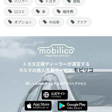
ハリアー
トヨタ
価格
口コミ
車
維持費
オプション
中古車
アクア
トヨタ正規ディーラーが運営する
モビリコ
クルマの個人売買サービス
詳しくはWebサイトや公式アプリへアクセス