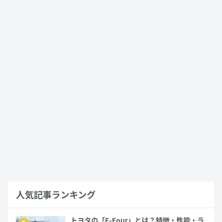
2023年10月28日
車の買い替え
中古車の納車日にやることとは？注意し
たいポイントも確認
2023年10月30日
車の買い替え
ヴォクシーの煌めき2とは？シリーズごと
の違いや基本スペック、新車・中古車・
買取価格まで徹底解説…
2023年7月23日
ヴォクシー
人気記事ランキング