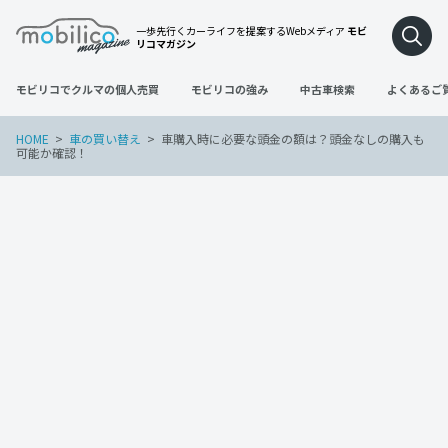
一歩先行くカーライフを提案するWebメディア
モビ
リコマガジン
モビリコでクルマの個人売買
モビリコの強み
中古車検索
よくあるご
HOME
車の買い替え
車購入時に必要な頭金の額は？頭金なしの購入も
可能か確認！
車の買い替え
2024年2月16日
車購入時に必要な頭金の額は？頭金なし
の購入も可能か確認！