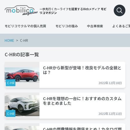
一歩先行くカーライフを提案するWebメディア
モビ
リコマガジン
モビリコでクルマの個人売買
モビリコの強み
中古車検索
よくあるご
HOME
C-HR
C-HRの記事一覧
C-HRから新型が登場！改良モデルの全貌と
は？
C-HR
2022年12月18日
C-HRを理想の一台に！おすすめのカスタム
をまとめました
C-HR
2022年12月11日
C-HRの燃費情報を徹底まとめ！カタログ燃