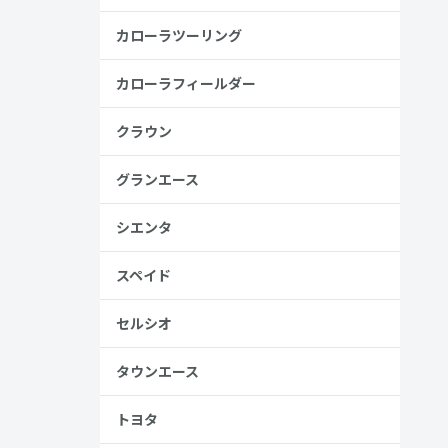
安
カローラツーリング
金歴
し
カローラフィールダー
クラウン
高い
グランエース
見る
シエンタ
スペイド
セルシオ
タウンエース
、売る人は
トヨタ