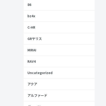
86
bz4x
について知
C-HR
GRヤリス
MIRAI
RAV4
Uncategorized
アクア
安
アルファード
金歴
し