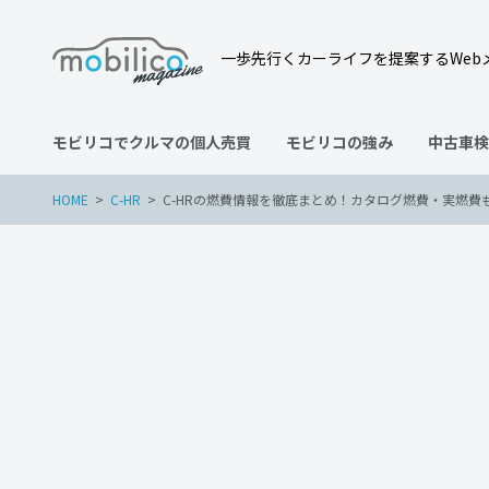
一歩先行くカーライフを提案するWeb
モビリコでクルマの個人売買
モビリコの強み
中古車検
HOME
C-HR
C-HRの燃費情報を徹底まとめ！カタログ燃費・実燃費
C-HR
2022年12月10日
C-HRの燃費情報を徹底ま