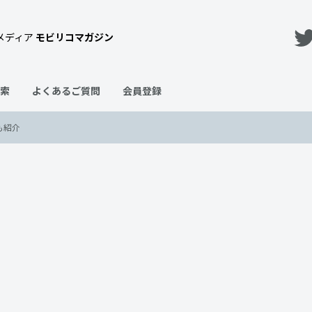
メディア
モビリコマガジン
索
よくあるご質問
会員登録
も紹介
とめ！カタログ燃費・実燃費も