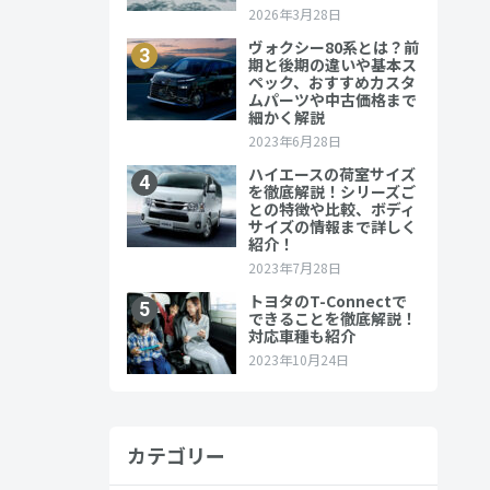
もC-HRは
運用もされ
カテゴリー