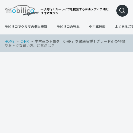
一歩先行くカーライフを提案するWebメディア
モビ
リコマガジン
モビリコでクルマの個人売買
モビリコの強み
中古車検索
よくあるご
HOME
C-HR
中古車のトヨタ「C-HR」を徹底解説！グレード別の特徴
やおトクな買い方、注意点は？
C-HR
2022年7月1日
中古車のトヨタ「C-HR」を徹底解説！グ
レード別の特徴やおトクな買い方、注意
点は？