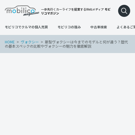
一歩先行くカーライフを提案するWebメディア
モビ
リコマガジン
モビリコでクルマの個人売買
モビリコの強み
中古車検索
よくあるご
HOME
ヴォクシー
新型ヴォクシーは今までのモデルと何が違う？歴代
の基本スペックの比較やヴォクシーの魅力を徹底解説
ヴォクシー
2024年5月28日
新型ヴォクシーは今までのモデルと何が
違う？歴代の基本スペックの比較やヴォク
シーの魅力を徹底解説