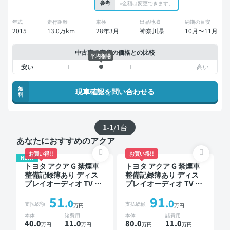
参考
※金額は変更できます。
年式
走行距離
車検
出品地域
納期の目安
2015
13.0万km
28年3月
神奈川県
10月〜11月
中古車販売店の価格との比較
平均相場
無
現車確認を問い合わせる
料
1-1
/
1
台
あなたにおすすめのアクア
お買い得!!
お買い得!!
NEW!
トヨタ アクア G 禁煙車
トヨタ アクア G 禁煙車
整備記録簿あり ディス
整備記録簿あり ディス
プレイオーディオ TV ス
プレイオーディオ TV ス
マートキー ETC バック
マートキー ETC バック
51
91
モニター
モニター 衝突軽減
.0
.0
支払総額
支払総額
万円
万円
本体
諸費用
本体
諸費用
40.0
11
.0
80.0
11
.0
万円
万円
万円
万円