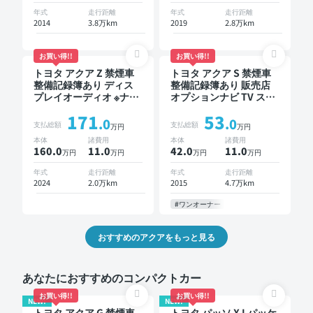
年式
走行距離
年式
走行距離
2014
3.8万km
2019
2.8万km
お買い得!!
お買い得!!
トヨタ アクア Z 禁煙車
トヨタ アクア S 禁煙車
整備記録簿あり ディス
整備記録簿あり 販売店
プレイオーディオ ※ナビ
オプションナビ TV スマ
キットあり TV オートク
ートキー バックモニタ
171
53
ルーズ ワイヤレスキー
ー ドライブレコーダー
.0
.0
支払総額
支払総額
万円
万円
スマートキー ETC バッ
衝突軽減
本体
諸費用
本体
諸費用
クモニター 全方位カメ
160.0
11
.0
42.0
11
.0
万円
万円
万円
万円
ラ 衝突軽減
年式
走行距離
年式
走行距離
2024
2.0万km
2015
4.7万km
#ワンオーナー
おすすめのアクアをもっと見る
あなたにおすすめのコンパクトカー
お買い得!!
お買い得!!
NEW!
NEW!
トヨタ アクア G 禁煙車
トヨタ パッソ X Lパッケ