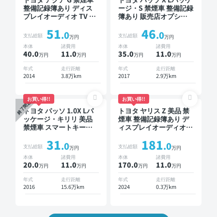
整備記録簿あり ディス
ージ・S 禁煙車 整備記録
プレイオーディオ TV ス
簿あり 販売店オプショ
マートキー ETC バック
ンナビ TV スマートキー
51
46
モニター
ETC バックモニター ド
.0
.0
支払総額
支払総額
万円
万円
ライブレコーダー 衝突
本体
諸費用
本体
諸費用
軽減
40.0
11
.0
35.0
11
.0
万円
万円
万円
万円
年式
走行距離
年式
走行距離
2014
3.8万km
2017
2.9万km
お買い得!!
お買い得!!
終了間近
トヨタ パッソ 1.0X Lパ
トヨタ ヤリス Z 美品 禁
ッケージ・キリリ 美品
煙車 整備記録簿あり デ
禁煙車 スマートキー
ィスプレイオーディオ
ETC ドライブレコーダー
TV ブラインドスポット
31
181
モニター オートクルー
.0
.0
支払総額
支払総額
万円
万円
ズ スマートキー ETC バ
本体
諸費用
本体
諸費用
ックモニター 全方位カ
20.0
11
.0
170.0
11
.0
万円
万円
万円
万円
メラ ドライブレコーダ
ー 衝突軽減
年式
走行距離
年式
走行距離
2016
15.6万km
2024
0.3万km