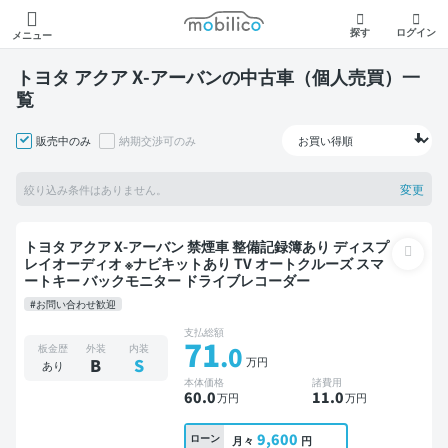
モビリコ
探す
ログイン
メニュー
トヨタ アクア X-アーバンの中古車（個人売買）一
覧
販売中のみ
納期交渉可のみ
変更
絞り込み条件はありません。
トヨタ アクア X-アーバン 禁煙車 整備記録簿あり ディスプ
レイオーディオ ※ナビキットあり TV オートクルーズ スマ
ートキー バックモニター ドライブレコーダー
#お問い合わせ歓迎
支払総額
71
.0
板金歴
外装
内装
万円
B
S
あり
本体価格
諸費用
60
.0
11
.0
万円
万円
9,600
ローン
月々
円