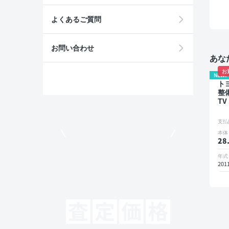
よくあるご質問
お問い合わせ
あな
お
NEW!
ト
整
TV
ク
ー
支払
モビリコでクルマを売りたい方
本体
28
年式
201