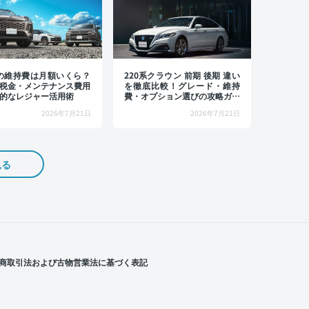
4の維持費は月額いくら？
220系クラウン 前期 後期 違い
税金・メンテナンス費用
を徹底比較！グレード・維持
的なレジャー活用術
費・オプション選びの攻略ガイ
ド
2026年7月21日
2026年7月21日
見る
商取引法および古物営業法に基づく表記