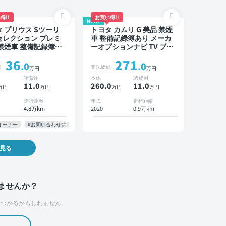
得!!
お買い得!!
NEW!
 プリウス Sツーリ
トヨタ カムリ G 美品 禁煙
セレクション プレミ
車 整備記録簿あり メーカ
禁煙車 整備記録簿あ
ーオプションナビ TV ブラ
ディスプレイオーディ
インドスポットモニター
36
271
V スマートキー ETC
オートクルーズ スマート
.0
.0
額
支払総額
万円
万円
クモニター
キー ETC バックモニター
諸費用
本体
諸費用
ドライブレコーダー 衝突
11
.0
260.0
11
.0
万円
万円
万円
万円
軽減
走行距離
年式
走行距離
4.8万km
2020
0.9万km
オーナー
#お問い合わせ歓迎
見る
ませんか？
つかるかもしれません。
る