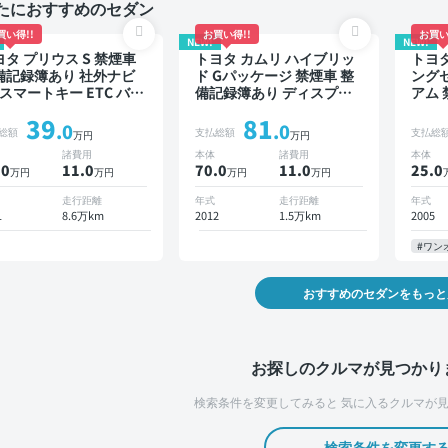
たにおすすめのセダン
買い得!!
お買い得!!
お買い
NEW!
NEW!
ヨタ プリウス S 禁煙車
トヨタ カムリ ハイブリッ
トヨタ
備記録簿あり 社外ナビ
ド Gパッケージ 禁煙車 整
ング
 スマートキー ETC バッ
備記録簿あり ディスプレ
アム 
モニター ドライブレコ
イオーディオ ※ナビキット
り 
39
81
ダー
あり TV スマートキー ETC
オ T
.0
.0
総額
支払総額
支払総
万円
万円
バックモニター ドライブ
バッ
諸費用
本体
諸費用
本体
レコーダー
.0
11
.0
70.0
11
.0
25.0
万円
万円
万円
万円
走行距離
年式
走行距離
年式
1
8.6万km
2012
1.5万km
2005
#ワン
おすすめのセダンをもっと
お探しのクルマが見つかり
検索条件を変更してみると
気に入るクルマが見
検索条件を変更す