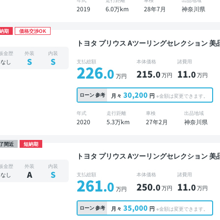
2019
6.0万km
28年7月
神奈川県
納期
価格交渉OK
トヨタ プリウス Aツーリングセレクション 美品 禁煙車 整備記録簿あり ディスプレイオーディオ
※ナビキットあり TV ブラインドスポットモニタ
板金歴
外装
内装
ター 全方位カメラ ドライブレコーダー 衝突軽
S
S
なし
支払総額
本体価格
諸費用
226
.0
215
11
.0
.0
万円
万円
万円
30,200
ローン
参考
月々
円
※金額は変更できます。
年式
走行距離
車検
出品地域
2020
5.3万km
27年2月
神奈川県
了間近
短納期
トヨタ プリウス Aツーリングセレクション 美品 整備記録簿あり ディスプレイオーディオ ※ナビ
キットあり TV 後席モニター オートクルーズ 
板金歴
外装
内装
ドライブレコーダー 衝突軽減
A
S
なし
支払総額
本体価格
諸費用
261
.0
250
11
.0
.0
万円
万円
万円
35,000
ローン
参考
月々
円
※金額は変更できます。