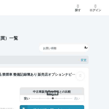
探す
ログイン
売買）一覧
変更
 スマートキー ETC バックモニター ドライブレ
中古車販売店の価格との比較
平均相場
無
納期の目安
※