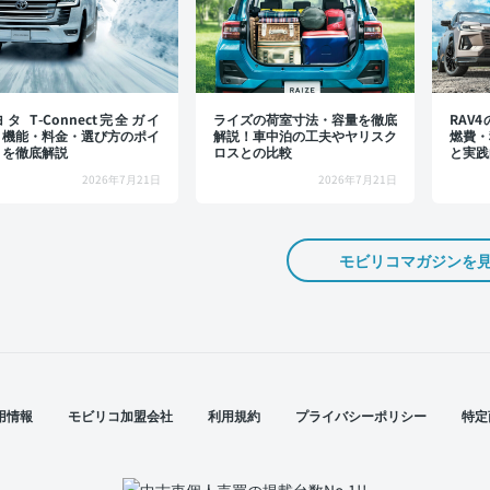
タ T-Connect完全ガイ
ライズの荷室寸法・容量を徹底
RAV
：機能・料金・選び方のポイ
解説！車中泊の工夫やヤリスク
燃費・
トを徹底解説
ロスとの比較
と実践
2026年7月21日
2026年7月21日
モビリコマガジンを
用情報
モビリコ加盟会社
利用規約
プライバシーポリシー
特定