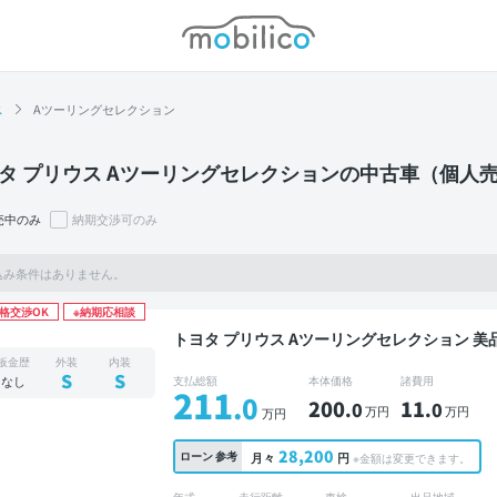
モビリコ
ス
Aツーリングセレクション
タ プリウス Aツーリングセレクションの中古車（個人
売中のみ
納期交渉可のみ
込み条件はありません。
格交渉OK
※納期応相談
トヨタ プリウス Aツーリングセレクション 美品 禁煙車 整備記録簿あり 販売店オプションナビ
TV ブラインドスポットモニター オートクルーズ
板金歴
外装
内装
コーダー 衝突軽減
S
S
なし
支払総額
本体価格
諸費用
211
.0
200
11
.0
.0
万円
万円
万円
28,200
ローン
参考
月々
円
※金額は変更できます。
年式
走行距離
車検
出品地域