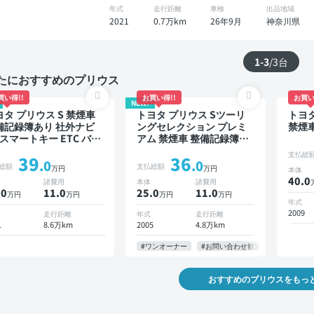
年式
走行距離
車検
出品地域
2021
0.7万km
26年9月
神奈川県
1-3
/
3
台
たにおすすめのプリウス
買い得!!
お買い得!!
お買い
NEW!
ヨタ プリウス S 禁煙車
トヨタ プリウス Sツーリ
トヨタ
備記録簿あり 社外ナビ
ングセレクション プレミ
禁煙
 スマートキー ETC バッ
アム 禁煙車 整備記録簿あ
モニター ドライブレコ
り ディスプレイオーディ
支払総
39
36
ダー
オ TV スマートキー ETC
.0
.0
総額
支払総額
万円
万円
本体
バックモニター
40.0
諸費用
本体
諸費用
.0
11
.0
25.0
11
.0
万円
万円
万円
万円
年式
2009
走行距離
年式
走行距離
1
8.6万km
2005
4.8万km
#ワンオーナー
#お問い合わせ歓迎
おすすめのプリウスをもっ