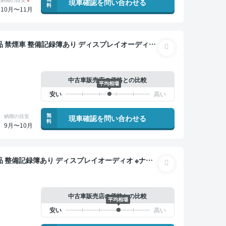
現車確認を問い合わせる
料
10月〜11月
ー オートクルーズ スマートキー ETC バックモニ
減
中古車販売店の価格との比較
平均相場
無
納期の目安
現車確認を問い合わせる
料
9月〜10月
ワイヤレスキー スマートキー ETC バックモニター
中古車販売店の価格との比較
平均相場