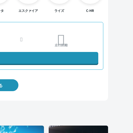
ンタ
エスクァイア
ライズ
C-HR
走行距離
る