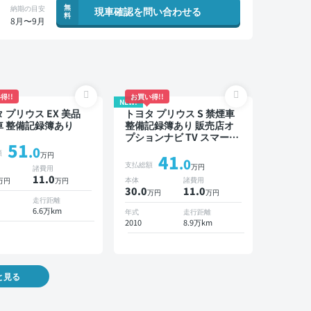
無
納期の目安
現車確認を問い合わせる
料
8月〜9月
得!!
お買い得!!
NEW!
 プリウス EX 美品
トヨタ プリウス S 禁煙車
車 整備記録簿あり
整備記録簿あり 販売店オ
プションナビ TV スマート
51
キー ETC
.0
額
万円
41
.0
支払総額
万円
諸費用
11
.0
本体
諸費用
万円
万円
30.0
11
.0
万円
万円
走行距離
6.6万km
年式
走行距離
2010
8.9万km
と見る