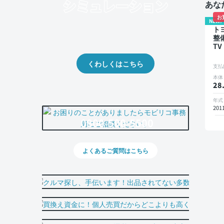
あな
お
NEW!
クルマの将来的な価値を予測！
ト
整
出品や下取りの際の参考に。
TV
ク
ー
くわしくはこちら
支払
本体
28
年式
201
0800-500-5500
よくあるご質問はこちら