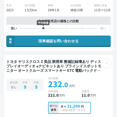
年式
走行距離
車検
出品地域
納期の目安
2023
1.5万km
28年1月
神奈川県
11月〜12月
中古車販売店の価格との比較
平均相場
無
現車確認を問い合わせる
料
トヨタ ヤリスクロス Z 美品 禁煙車 整備記録簿あり ディス
プレイオーディオ ※ナビキットあり ブラインドスポットモ
ニター オートクルーズ スマートキー ETC 電動バックドア
バックモニター 全方位カメラ ドライブレコーダー 衝突軽
支払総額
減
232
.0
板金歴
外装
内装
万円
S
S
なし
本体価格
諸費用
221
.0
11
.0
万円
万円
31,200
ローン
月々
円
参考
※金額は変更できます。