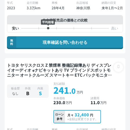
年式
走行距離
車検
出品地域
納期の目安
2023
3.3万km
28年4月
神奈川県
来年1月〜2月
中古車販売店の価格との比較
平均相場
無
現車確認を問い合わせる
料
トヨタ ヤリスクロス Z 禁煙車 整備記録簿あり ディスプレ
イオーディオ ※ナビキットあり TV ブラインドスポットモ
ニター オートクルーズ スマートキー ETC バックモニター
衝突軽減
支払総額
241
.0
板金歴
外装
内装
万円
B
S
なし
本体価格
諸費用
230
.0
11
.0
万円
万円
32,400
ローン
月々
円
参考
※金額は変更できます。
年式
走行距離
車検
出品地域
納期の目安