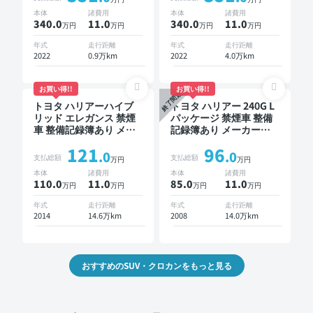
ター オートクルーズ ス
デジタルインナーミラー
本体
諸費用
本体
諸費用
マートキー ETC 電動バ
オートクルーズ スマー
340.0
11
.0
340.0
11
.0
万円
万円
万円
万円
ックドア バックモニタ
トキー ETC バックモニ
ー 全方位カメラ ドライ
ター ドライブレコーダ
年式
走行距離
年式
走行距離
ブレコーダー 衝突軽減
ー 衝突軽減
2022
0.9万km
2022
4.0万km
お買い得!!
お買い得!!
終了間近
トヨタ ハリアーハイブ
トヨタ ハリアー 240G L
リッド エレガンス 禁煙
パッケージ 禁煙車 整備
車 整備記録簿あり メー
記録簿あり メーカーオ
カーオプションナビ TV
プションナビ TV ワイヤ
121
96
スマートキー ETC バッ
レスキー ETC サンルー
.0
.0
支払総額
支払総額
万円
万円
クモニター ドライブレ
フ バックモニター ドラ
本体
諸費用
本体
諸費用
コーダー
イブレコーダー
110.0
11
.0
85.0
11
.0
万円
万円
万円
万円
年式
走行距離
年式
走行距離
2014
14.6万km
2008
14.0万km
おすすめのSUV・クロカンをもっと見る