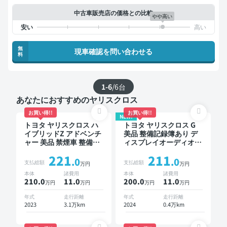
中古車販売店の価格との比較
やや高い
無
現車確認を問い合わせる
料
1-6
/
6
台
あなたにおすすめのヤリスクロス
お買い得!!
お買い得!!
NEW!
トヨタ ヤリスクロス ハ
トヨタ ヤリスクロス G
イブリッドZ アドベンチ
美品 整備記録簿あり デ
ャー 美品 禁煙車 整備記
ィスプレイオーディオ ※
録簿あり 標準装備ナビ
ナビキットあり TV ブラ
221
211
TV ブラインドスポット
インドスポットモニター
.0
.0
支払総額
支払総額
万円
万円
モニター オートクルー
オートクルーズ スマー
本体
諸費用
本体
諸費用
ズ ワイヤレスキー ETC
トキー ETC バックモニ
210.0
11
.0
200.0
11
.0
万円
万円
万円
万円
バックモニター ドライ
ター 全方位カメラ ドラ
ブレコーダー 衝突軽減
イブレコーダー 社外ア
年式
走行距離
年式
走行距離
ルミ 衝突軽減
2023
3.1万km
2024
0.4万km