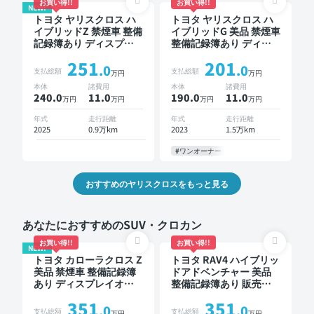
お買い得!!
お買い得!!
NEW!
トヨタ ヤリスクロス ハ
トヨタ ヤリスクロス ハ
イブリッドZ 禁煙車 整備
イブリッドG 美品 禁煙車
記録簿あり ディスプレ
整備記録簿あり ディス
イオーディオ ※ナビキッ
プレイオーディオ ※ナビ
251
201
トあり TV ブラインドス
キットあり ブラインド
.0
.0
支払総額
支払総額
万円
万円
ポットモニター オート
スポットモニター オー
本体
諸費用
本体
諸費用
クルーズ スマートキー
トクルーズ ワイヤレス
240.0
11
.0
190.0
11
.0
万円
万円
万円
万円
ETC バックモニター 全
キー スマートキー ETC
方位カメラ ドライブレ
バックモニター ドライ
年式
走行距離
年式
走行距離
コーダー 衝突軽減
ブレコーダー 衝突軽減
2025
0.9万km
2023
1.5万km
#ワンオーナー
おすすめのヤリスクロスをもっと見る
あなたにおすすめのSUV・クロカン
お買い得!!
お買い得!!
NEW!
トヨタ カローラクロス Z
トヨタ RAV4 ハイブリッ
美品 禁煙車 整備記録簿
ドアドベンチャー 美品
あり ディスプレイオー
整備記録簿あり 販売店
ディオ ※ナビキットあり
オプションナビ TV ブラ
351
351
ブラインドスポットモニ
インドスポットモニター
.0
.0
支払総額
支払総額
万円
万円