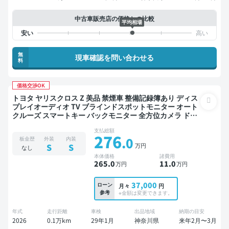
中古車販売店の価格との比較
平均相場
無
現車確認を問い合わせる
料
価格交渉OK
トヨタ ヤリスクロス Z 美品 禁煙車 整備記録簿あり ディス
プレイオーディオ TV ブラインドスポットモニター オート
クルーズ スマートキー バックモニター 全方位カメラ ドラ
イブレコーダー 衝突軽減
支払総額
276
.0
板金歴
外装
内装
万円
S
S
なし
本体価格
諸費用
265
.0
11
.0
万円
万円
37,000
ローン
月々
円
参考
※金額は変更できます。
年式
走行距離
車検
出品地域
納期の目安
2026
0.1万km
29年1月
神奈川県
来年2月〜3月