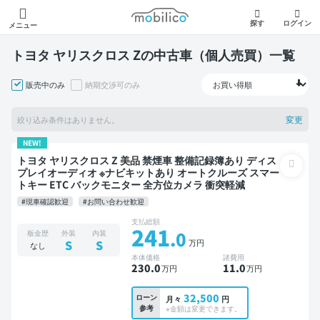
モビリコ
探す
ログイン
メニュー
トヨタ ヤリスクロス Zの中古車（個人売買）一覧
販売中のみ
納期交渉可のみ
変更
絞り込み条件はありません。
NEW!
トヨタ ヤリスクロス Z 美品 禁煙車 整備記録簿あり ディス
プレイオーディオ ※ナビキットあり オートクルーズ スマー
トキー ETC バックモニター 全方位カメラ 衝突軽減
#現車確認歓迎
#お問い合わせ歓迎
支払総額
241
.0
板金歴
外装
内装
万円
S
S
なし
本体価格
諸費用
230
.0
11
.0
万円
万円
32,500
ローン
月々
円
参考
※金額は変更できます。