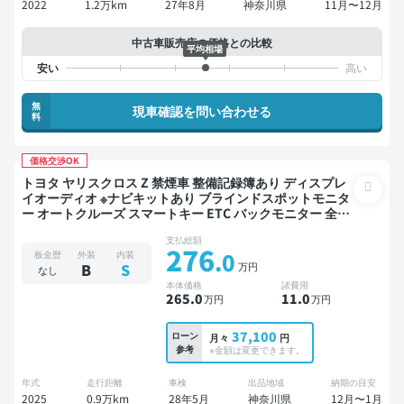
2022
1.2万km
27年8月
神奈川県
11月〜12月
中古車販売店の価格との比較
平均相場
無
現車確認を問い合わせる
料
価格交渉OK
トヨタ ヤリスクロス Z 禁煙車 整備記録簿あり ディスプレ
イオーディオ ※ナビキットあり ブラインドスポットモニタ
ー オートクルーズ スマートキー ETC バックモニター 全方
位カメラ ドライブレコーダー 衝突軽減
支払総額
276
.0
板金歴
外装
内装
万円
B
S
なし
本体価格
諸費用
265
.0
11
.0
万円
万円
37,100
ローン
月々
円
参考
※金額は変更できます。
年式
走行距離
車検
出品地域
納期の目安
2025
0.9万km
28年5月
神奈川県
12月〜1月