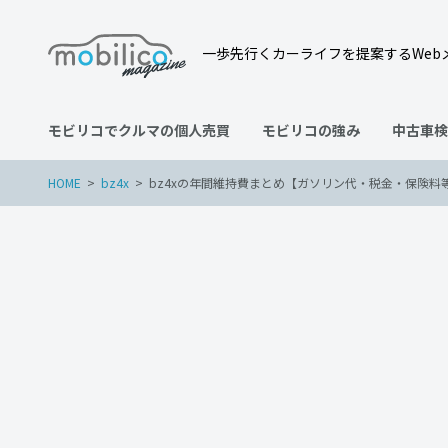
一歩先行くカーライフを提案するWeb
モビリコでクルマの個人売買
モビリコの強み
中古車検
HOME
bz4x
bz4xの年間維持費まとめ【ガソリン代・税金・保険料
bz4x
2022年11月10日
bz4xの年間維持費まとめ