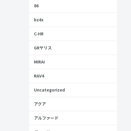
86
ますが、さま
bz4x
さい。
C-HR
GRヤリス
MIRAI
RAV4
Uncategorized
アクア
アルファード
金歴
し