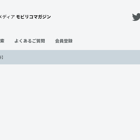
メディア
モビリコマガジン
索
よくあるご質問
会員登録
等】
【ガソリン代・税金・保険料等】