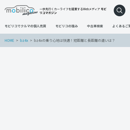
一歩先行くカーライフを提案するWebメディア
モビ
リコマガジン
モビリコでクルマの個人売買
モビリコの強み
中古車検索
よくあるご
HOME
bz4x
bz4xの乗り心地は快適！短距離と長距離の違いは？
bz4x
2022年11月13日
bz4xの乗り心地は快適！短距離と長距離
の違いは？