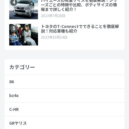
カテゴリー
86
bz4x
C-HR
GRヤリス