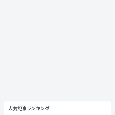
2021年9月27日
ヤリス
ヤリスとアクアを観点別比較！それぞれ
がおすすめな人は？
2021年10月18日
アクア
ヤリスの内装・インテリアについて余す
ことなく徹底解説
2021年10月24日
ヤリス
人気記事ランキング