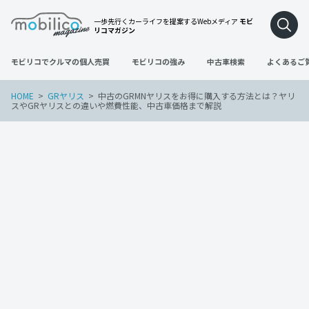
一歩先行くカーライフを提案するWebメディア
モビ
リコマガジン
モビリコでクルマの個人売買
モビリコの強み
中古車検索
よくあるご
HOME
GRヤリス
中古のGRMNヤリスをお得に購入する方法とは？ヤリ
スやGRヤリスとの違いや燃費性能、中古車価格まで解説
GRヤリス
ヤリス
車の買い替え
2023年11月28日
中古のGRMNヤリスをお得に購入する方
法とは？ヤリスやGRヤリスとの違いや燃
費性能、中古車価格まで解説