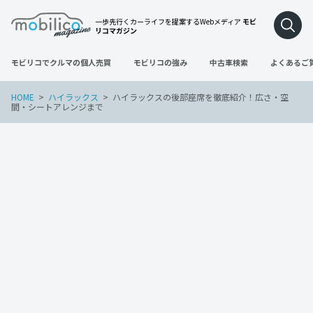
一歩先行くカーライフを提案するWebメディア
モビ
リコマガジン
モビリコでクルマの個人売買
モビリコの強み
中古車検索
よくあるご
HOME
ハイラックス
ハイラックスの後部座席を徹底紹介！広さ・空
間・シートアレンジまで
ハイラックス
2023年11月29日
ハイラックスの後部座席を徹底紹介！広
さ・空間・シートアレンジまで