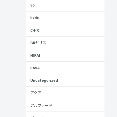
86
くなってし
bz4x
C-HR
GRヤリス
MIRAI
RAV4
Uncategorized
アクア
アルファード
金歴
り