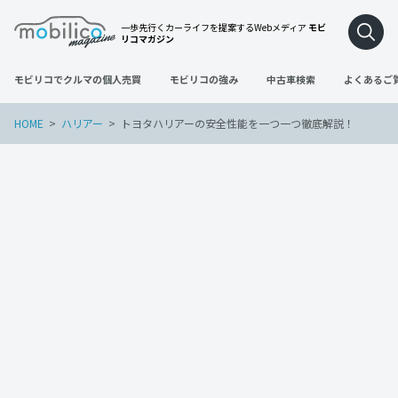
一歩先行くカーライフを提案するWebメディア
モビ
リコマガジン
モビリコでクルマの個人売買
モビリコの強み
中古車検索
よくあるご
HOME
ハリアー
トヨタハリアーの安全性能を一つ一つ徹底解説！
ハリアー
2022年4月26日
トヨタハリアーの安全性能を一つ一つ徹
底解説！