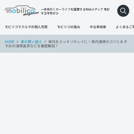
一歩先行くカーライフを提案するWebメディア
モビ
リコマガジン
モビリコでクルマの個人売買
モビリコの強み
中古車検索
よくあるご
HOME
車の買い替え
車内をスッキリキレイに！車内清掃のコツとおす
すめの清掃道具などを徹底解説！
車の買い替え
2023年2月28日
車内をスッキリキレイに！車内清掃のコ
ツとおすすめの清掃道具などを徹底解
説！