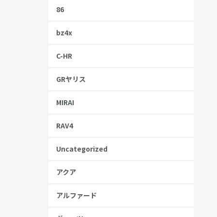
86
を実現して
bz4x
C-HR
車の販売が
GRヤリス
人の特徴ま
MIRAI
RAV4
いる人はぜひ
Uncategorized
アクア
アルファード