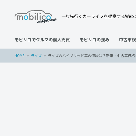
一歩先行くカーライフを提案するWeb
モビリコでクルマの個人売買
モビリコの強み
中古車検
HOME
ライズ
ライズのハイブリッド車の値段は？新車・中古車価格
ライズ
車の買い替え
2023年8月3日
ライズのハイブリッド車の
車の魅力まで詳しく解説