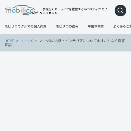
一歩先行くカーライフを提案するWebメディア
モビ
リコマガジン
モビリコでクルマの個人売買
モビリコの強み
中古車検索
よくあるご
HOME
マークX
マークXの内装・インテリアについて余すことなく徹底
解説
マークX
2022年9月30日
マークXの内装・インテリアについて余す
ことなく徹底解説