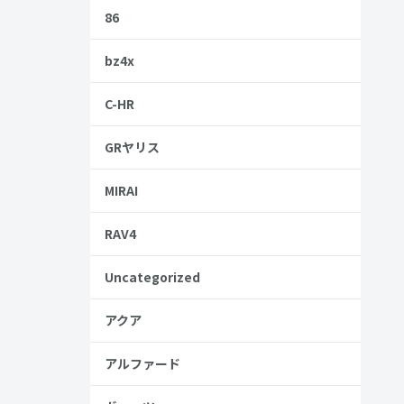
をお手頃価
86
bz4x
する点やライ
C-HR
GRヤリス
MIRAI
RAV4
Uncategorized
アクア
アルファード