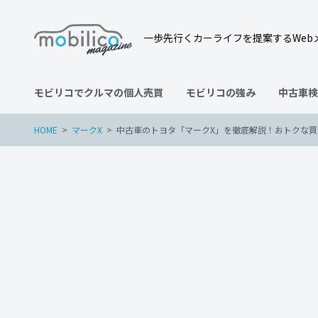
一歩先行くカーライフを提案するWeb
モビリコでクルマの個人売買
モビリコの強み
中古車検
HOME
マークX
中古車のトヨタ「マークX」を徹底解説！おトクな
マークX
2022年9月30日
中古車のトヨタ「マークX
点は？