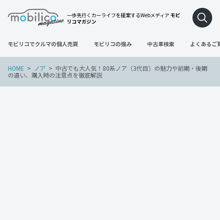
一歩先行くカーライフを提案するWebメディア
モビ
リコマガジン
モビリコでクルマの個人売買
モビリコの強み
中古車検索
よくあるご
HOME
ノア
中古でも大人気！80系ノア（3代目）の魅力や前期・後期
の違い、購入時の注意点を徹底解説
ノア
2025年5月14日
中古でも大人気！80系ノア（3代目）の魅
力や前期・後期の違い、購入時の注意点
を徹底解説