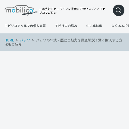
一歩先行くカーライフを提案するWebメディア
モビ
リコマガジン
モビリコでクルマの個人売買
モビリコの強み
中古車検索
よくあるご
HOME
パッソ
パッソの年式・歴史と魅力を徹底解説！賢く購入する方
法もご紹介
パッソ
2023年10月25日
パッソの年式・歴史と魅力を徹底解説！
賢く購入する方法もご紹介