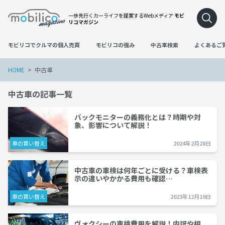
一歩先行くカーライフを提案するWebメディア
モビ
リコマガジン
モビリコでクルマの個人売買
モビリコの強み
中古車検索
よくあるご
HOME
中古車
中古車の記事一覧
バックモニターの義務化とは？時期や対
象、影響について解説！
車の買い替え
2024年2月28日
中古車の車検は何年ごとに受ける？車検表
示の違いやかかる費用も確認…
車の買い替え
2023年12月19日
ヴォクシーの車検費用を解説！内訳や相