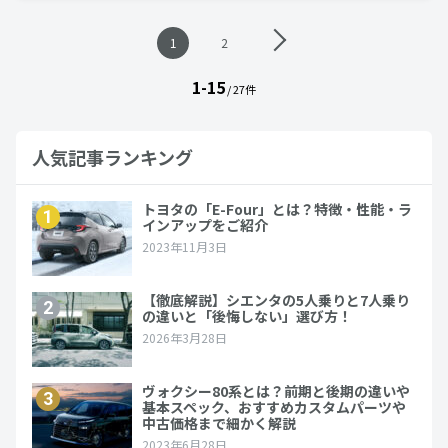
投
1
2
稿
ナ
1-15
ビ
/ 27件
ゲ
ー
シ
人気記事ランキング
ョ
ン