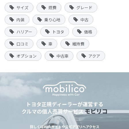
サイズ
燃費
グレード
内装
乗り心地
中古
ハリアー
トヨタ
価格
口コミ
車
維持費
オプション
中古車
アクア
トヨタ正規ディーラーが運営する
モビリコ
クルマの個人売買サービス
詳しくはWebサイトや公式アプリへアクセス