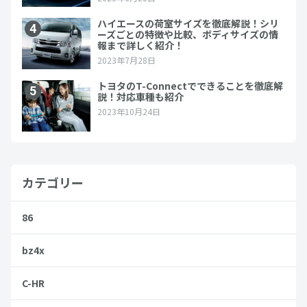
カテゴリー
86
bz4x
C-HR