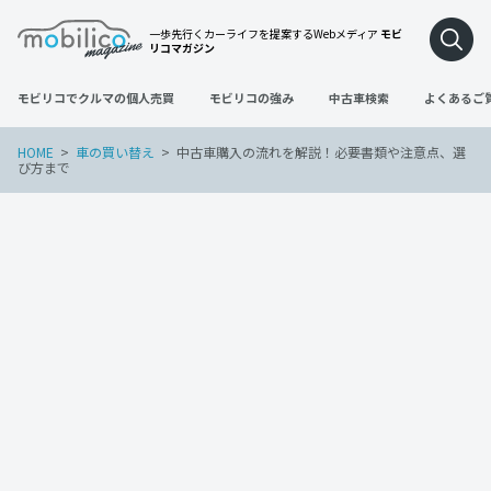
一歩先行くカーライフを提案するWebメディア
モビ
リコマガジン
モビリコでクルマの個人売買
モビリコの強み
中古車検索
よくあるご
HOME
車の買い替え
中古車購入の流れを解説！必要書類や注意点、選
び方まで
車の買い替え
2023年3月20日
中古車購入の流れを解説！必要書類や注
意点、選び方まで