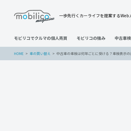
一歩先行くカーライフを提案するWeb
モビリコでクルマの個人売買
モビリコの強み
中古車検
HOME
車の買い替え
中古車の車検は何年ごとに受ける？車検表示の
車の買い替え
2023年12月19日
中古車の車検は何年ごとに
も確認