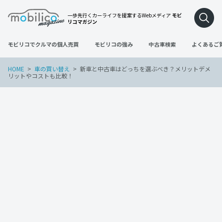
一歩先行くカーライフを提案するWebメディア
モビ
リコマガジン
モビリコでクルマの個人売買
モビリコの強み
中古車検索
よくあるご
HOME
車の買い替え
新車と中古車はどっちを選ぶべき？メリットデメ
リットやコストも比較！
車の買い替え
2023年10月29日
新車と中古車はどっちを選ぶべき？メリ
ットデメリットやコストも比較！