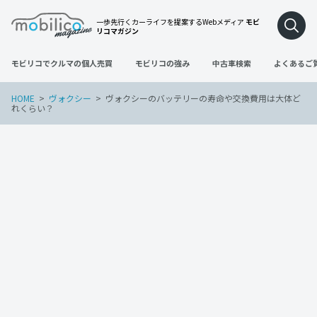
一歩先行くカーライフを提案するWebメディア
モビ
リコマガジン
モビリコでクルマの個人売買
モビリコの強み
中古車検索
よくあるご
HOME
ヴォクシー
ヴォクシーのバッテリーの寿命や交換費用は大体ど
れくらい？
ヴォクシー
2022年5月29日
ヴォクシーのバッテリーの寿命や交換費
用は大体どれくらい？