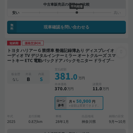
中古車販売店の価格との比較
平均相場
無
現車確認を問い合わせる
料
短納期
価格交渉OK
トヨタ ハリアー G 禁煙車 整備記録簿あり ディスプレイオ
ーディオ TV デジタルインナーミラー オートクルーズ スマ
ートキー ETC 電動バックドア バックモニター ドライブレ
コーダー 衝突軽減
支払総額
381
.0
板金歴
外装
内装
万円
B
S
なし
本体価格
諸費用
370
.0
11
.0
万円
万円
50,900
ローン
月々
円
参考
※金額は変更できます。
年式
走行距離
車検
出品地域
納期の目安
2025
0.8万km
28年1月
神奈川県
9月〜10月