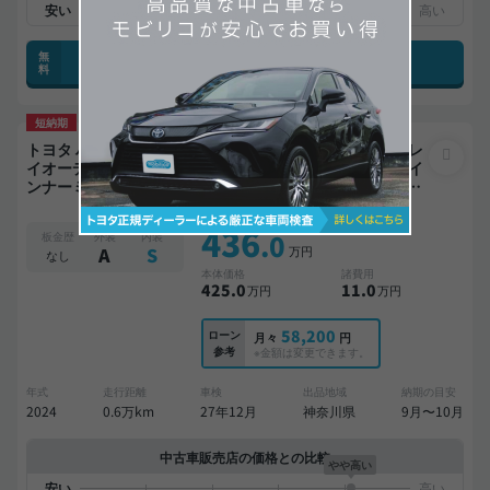
無
現車確認を問い合わせる
料
短納期
価格交渉OK
トヨタ ハリアー Z 美品 禁煙車 整備記録簿あり ディスプレ
イオーディオ TV ブラインドスポットモニター デジタルイ
ンナーミラー オートクルーズ スマートキー ETC 電動バッ
クドア バックモニター ドライブレコーダー 衝突軽減
支払総額
436
.0
板金歴
外装
内装
万円
A
S
なし
本体価格
諸費用
425
.0
11
.0
万円
万円
58,200
ローン
月々
円
参考
※金額は変更できます。
年式
走行距離
車検
出品地域
納期の目安
2024
0.6万km
27年12月
神奈川県
9月〜10月
中古車販売店の価格との比較
やや高い