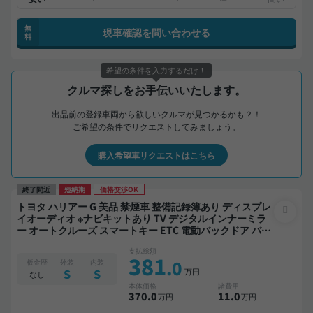
無
現車確認を問い合わせる
料
希望の条件を入力するだけ！
クルマ探しをお手伝いいたします。
出品前の登録車両から欲しいクルマが見つかるかも？！
ご希望の条件でリクエストしてみましょう。
購入希望車リクエストはこちら
終了間近
短納期
価格交渉OK
トヨタ ハリアー G 美品 禁煙車 整備記録簿あり ディスプレ
イオーディオ ※ナビキットあり TV デジタルインナーミラ
ー オートクルーズ スマートキー ETC 電動バックドア バッ
クモニター ドライブレコーダー フルエアロ 衝突軽減
支払総額
381
.0
板金歴
外装
内装
万円
S
S
なし
本体価格
諸費用
370
.0
11
.0
万円
万円