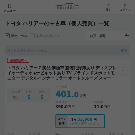
モビリコ
探す
ログイン
メニュー
トヨタ ハリアーの中古車（個人売買）一覧
販売中のみ
納期交渉可のみ
変更
絞り込み条件はありません。
価格交渉OK
トヨタ ハリアー Z 美品 禁煙車 整備記録簿あり ディスプレ
イオーディオ ※ナビキットあり TV ブラインドスポットモ
ニター デジタルインナーミラー オートクルーズ スマート
キー ETC サンルーフ 電動バックドア バックモニター 全方
支払総額
位カメラ ドライブレコーダー フルエアロ 社外マフラー 衝
401
.0
板金歴
外装
内装
突軽減
万円
S
S
なし
本体価格
諸費用
390
.0
11
.0
万円
万円
53,900
ローン
月々
円
参考
※金額は変更できます。
年式
走行距離
車検
出品地域
納期の目安