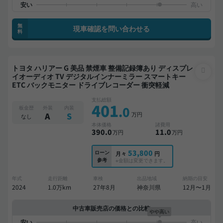
無
現車確認を問い合わせる
料
トヨタ ハリアー G 美品 禁煙車 整備記録簿あり ディスプレ
イオーディオ TV デジタルインナーミラー スマートキー
ETC バックモニター ドライブレコーダー 衝突軽減
支払総額
401
.0
板金歴
外装
内装
万円
A
S
なし
本体価格
諸費用
390
.0
11
.0
万円
万円
53,800
ローン
月々
円
参考
※金額は変更できます。
年式
走行距離
車検
出品地域
納期の目安
2024
1.0万km
27年8月
神奈川県
12月〜1月
中古車販売店の価格との比較
やや高い