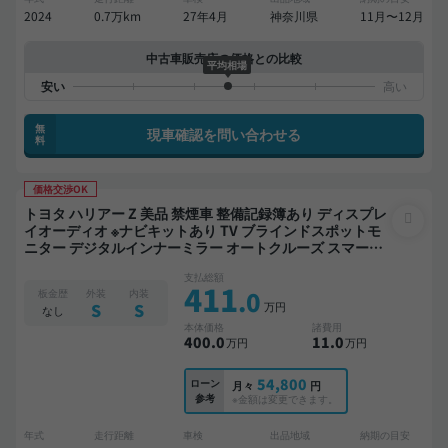
2024
0.7万km
27年4月
神奈川県
11月〜12月
中古車販売店の価格との比較
平均相場
無
現車確認を問い合わせる
料
価格交渉OK
トヨタ ハリアー Z 美品 禁煙車 整備記録簿あり ディスプレ
イオーディオ ※ナビキットあり TV ブラインドスポットモ
ニター デジタルインナーミラー オートクルーズ スマート
キー ETC 電動バックドア バックモニター 全方位カメラ ド
支払総額
ライブレコーダー 衝突軽減
411
.0
板金歴
外装
内装
万円
S
S
なし
本体価格
諸費用
400
.0
11
.0
万円
万円
54,800
ローン
月々
円
参考
※金額は変更できます。
年式
走行距離
車検
出品地域
納期の目安