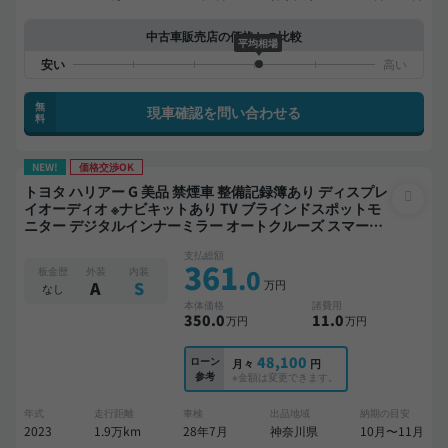
中古車販売店の価格との比較
平均相場
無
現車確認を問い合わせる
料
NEW!
価格交渉OK
トヨタ ハリアー G 美品 禁煙車 整備記録簿あり ディスプレ
イオーディオ ※ナビキットあり TV ブラインドスポットモ
ニター デジタルインナーミラー オートクルーズ スマート
キー ETC 電動バックドア バックモニター ドライブレコー
支払総額
ダー フルエアロ 衝突軽減
361
.0
板金歴
外装
内装
万円
A
S
なし
本体価格
諸費用
350
.0
11
.0
万円
万円
48,100
ローン
月々
円
参考
※金額は変更できます。
年式
走行距離
車検
出品地域
納期の目安
2023
1.9万km
28年7月
神奈川県
10月〜11月