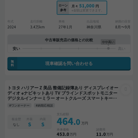
51,000
ローン
月々
円
参考
※金額は変更できます。
年式
走行距離
車検
出品地域
納期の目安
2024
3.4万km
27年1月
神奈川県
8月〜9月
中古車販売店の価格との比較
やや高い
無
現車確認を問い合わせる
料
トヨタ ハリアー Z 美品 整備記録簿あり ディスプレイオー
ディオ ※ナビキットあり TV ブラインドスポットモニター
デジタルインナーミラー オートクルーズ スマートキー
ETC サンルーフ 電動バックドア バックモニター 全方位カ
#ワンオーナー
#納期応相談
メラ ドライブレコーダー フルエアロ 衝突軽減
支払総額
464
.0
板金歴
外装
内装
万円
S
S
なし
本体価格
諸費用
453
.0
11
.0
万円
万円