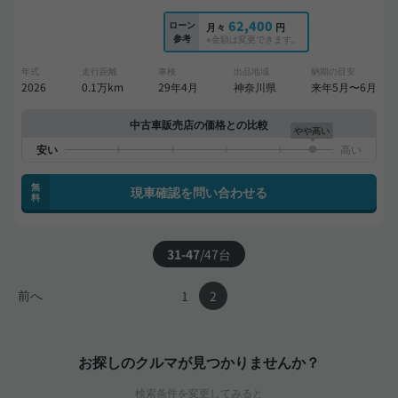
62,400
ローン
月々
円
参考
※金額は変更できます。
年式
走行距離
車検
出品地域
納期の目安
2026
0.1万km
29年4月
神奈川県
来年5月〜6月
中古車販売店の価格との比較
やや高い
無
現車確認を問い合わせる
料
31-47
/
47
台
前へ
1
2
お探しのクルマが見つかりませんか？
検索条件を変更してみると