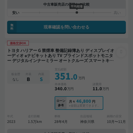
中古車販売店の価格との比較
平均相場
無
現車確認を問い合わせる
料
価格交渉OK
トヨタ ハリアー G 禁煙車 整備記録簿あり ディスプレイオ
ーディオ ※ナビキットあり TV ブラインドスポットモニタ
ー デジタルインナーミラー オートクルーズ スマートキー
ETC 電動バックドア バックモニター ドライブレコーダー
支払総額
衝突軽減
351
.0
板金歴
外装
内装
万円
B
S
なし
本体価格
諸費用
340
.0
11
.0
万円
万円
46,800
ローン
月々
円
参考
※金額は変更できます。
年式
走行距離
車検
出品地域
納期の目安
2023
1.5万km
28年4月
神奈川県
10月〜11月