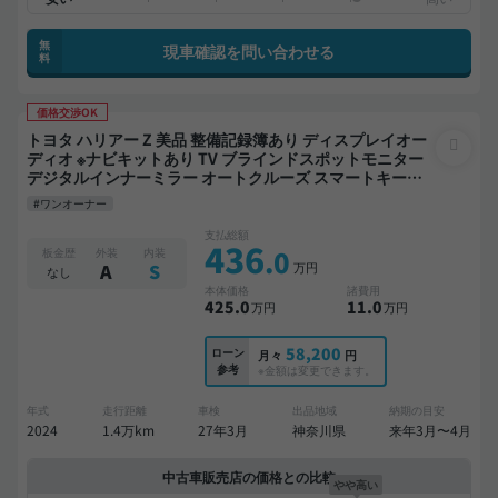
無
現車確認を問い合わせる
料
価格交渉OK
トヨタ ハリアー Z 美品 整備記録簿あり ディスプレイオー
ディオ ※ナビキットあり TV ブラインドスポットモニター
デジタルインナーミラー オートクルーズ スマートキー
ETC 電動バックドア バックモニター ドライブレコーダー
#ワンオーナー
衝突軽減
支払総額
436
.0
板金歴
外装
内装
万円
A
S
なし
本体価格
諸費用
425
.0
11
.0
万円
万円
58,200
ローン
月々
円
参考
※金額は変更できます。
年式
走行距離
車検
出品地域
納期の目安
2024
1.4万km
27年3月
神奈川県
来年3月〜4月
中古車販売店の価格との比較
やや高い