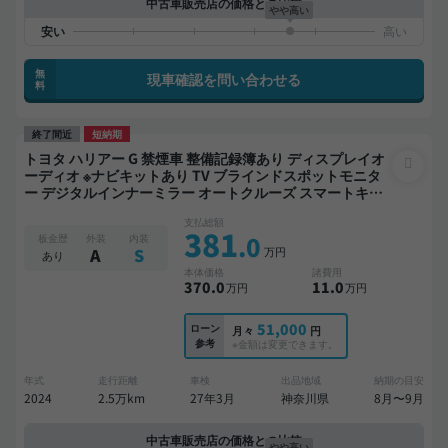
中古車販売店の価格との比較
やや高い
無
現車確認を問い合わせる
料
終了間近
短納期
トヨタ ハリアー G 禁煙車 整備記録簿あり ディスプレイオ
ーディオ ※ナビキットあり TV ブラインドスポットモニタ
ー デジタルインナーミラー オートクルーズ スマートキー
ETC 電動バックドア バックモニター ドライブレコーダー
支払総額
衝突軽減
381
.0
板金歴
外装
内装
万円
A
S
あり
本体価格
諸費用
370
.0
11
.0
万円
万円
51,000
ローン
月々
円
参考
※金額は変更できます。
年式
走行距離
車検
出品地域
納期の目安
2024
2.5万km
27年3月
神奈川県
8月〜9月
中古車販売店の価格との比較
やや高い