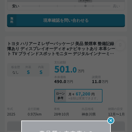
無
現車確認を問い合わせる
料
トヨタ ハリアー Z レザーパッケージ 美品 禁煙車 整備記録
簿あり ディスプレイオーディオ ※ナビキットあり 本革シー
ト TV ブラインドスポットモニター デジタルインナーミラ
ー オートクルーズ スマートキー ETC サンルーフ 電動バッ
支払総額
クドア バックモニター 全方位カメラ ドライブレコーダー
501
.0
板金歴
外装
内装
フルエアロ 衝突軽減
万円
S
S
なし
本体価格
諸費用
490
.0
11
.0
万円
万円
67,200
ローン
月々
円
参考
※金額は変更できます。
年式
走行距離
車検
出品地域
納期の目安
2025
0.9万km
28年10月
神奈川県
12月〜1月
中古車販売店の価格との比較
やや高い