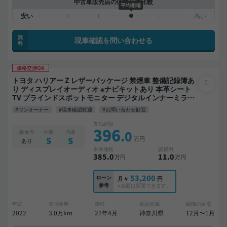
中古車販売店の価格との比較
平均相場
無
現車確認を問い合わせる
料
価格交渉OK
トヨタ ハリアー Z レザーパッケージ 禁煙車 整備記録簿あ
り ディスプレイオーディオ ※ナビキットあり 本革シート
TV ブラインドスポットモニター デジタルインナーミラー
オートクルーズ スマートキー ETC サンルーフ 電動バック
#ワンオーナー
#現車確認歓迎
#お問い合わせ歓迎
ドア バックモニター 全方位カメラ ドライブレコーダー 衝
突軽減
支払総額
396
.0
板金歴
外装
内装
万円
S
S
あり
本体価格
諸費用
385
.0
11
.0
万円
万円
53,200
ローン
月々
円
参考
※金額は変更できます。
年式
走行距離
車検
出品地域
納期の目安
2022
3.0万km
27年4月
神奈川県
12月〜1月