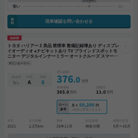
無
現車確認を問い合わせる
料
短納期
トヨタ ハリアー Z 美品 禁煙車 整備記録簿あり ディスプレ
イオーディオ ※ナビキットあり TV ブラインドスポットモ
ニター デジタルインナーミラー オートクルーズ スマート
キー ETC サンルーフ 電動バックドア バックモニター 全方
#ワンオーナー
位カメラ ドライブレコーダー フルエアロ 衝突軽減
支払総額
376
.0
板金歴
外装
内装
万円
A
S
なし
本体価格
諸費用
365
.0
11
.0
万円
万円
50,200
ローン
月々
円
参考
※金額は変更できます。
年式
走行距離
車検
出品地域
納期の目安
2021
2.3万km
26年11月
神奈川県
9月〜10月