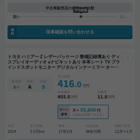
中古車販売店の価格との比較
平均相場
無
現車確認を問い合わせる
料
トヨタ ハリアー Z レザーパッケージ 整備記録簿あり ディ
スプレイオーディオ ※ナビキットあり 本革シート TV ブラ
インドスポットモニター デジタルインナーミラー オート
クルーズ スマートキー ETC サンルーフ 電動バックドア バ
支払総額
ックモニター 全方位カメラ ドライブレコーダー フルエア
416
.0
板金歴
外装
内装
ロ 衝突軽減
万円
A
S
あり
本体価格
諸費用
405
.0
11
.0
万円
万円
55,800
ローン
月々
円
参考
※金額は変更できます。
年式
走行距離
車検
出品地域
納期の目安
2024
3.3万km
27年2月
神奈川県
12月〜1月