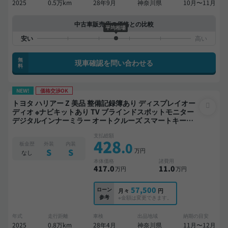
2025
0.5万km
28年9月
神奈川県
10月〜11月
中古車販売店の価格との比較
平均相場
無
現車確認を問い合わせる
料
NEW!
価格交渉OK
トヨタ ハリアー Z 美品 整備記録簿あり ディスプレイオー
ディオ ※ナビキットあり TV ブラインドスポットモニター
デジタルインナーミラー オートクルーズ スマートキー
ETC 電動バックドア バックモニター ドライブレコーダー
支払総額
フルエアロ 衝突軽減
428
.0
板金歴
外装
内装
万円
S
S
なし
本体価格
諸費用
417
.0
11
.0
万円
万円
57,500
ローン
月々
円
参考
※金額は変更できます。
年式
走行距離
車検
出品地域
納期の目安
2025
0.8万km
28年4月
神奈川県
11月〜12月