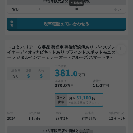
中古車販売店の価格との比較
平均相場
無
現車確認を問い合わせる
料
トヨタ ハリアー G 美品 禁煙車 整備記録簿あり ディスプレ
イオーディオ ※ナビキットあり ブラインドスポットモニタ
ー デジタルインナーミラー オートクルーズ スマートキー
ETC 電動バックドア バックモニター ドライブレコーダー
支払総額
衝突軽減
381
.0
板金歴
外装
内装
万円
S
S
なし
本体価格
諸費用
370
.0
11
.0
万円
万円
51,100
ローン
月々
円
参考
※金額は変更できます。
年式
走行距離
車検
出品地域
納期の目安
2024
1.1万km
27年2月
神奈川県
12月〜1月
中古車販売店の価格との比較
やや高い