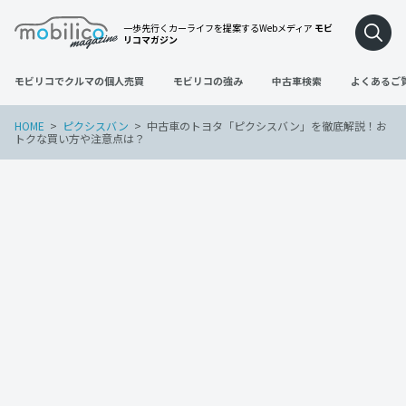
一歩先行くカーライフを提案するWebメディア
モビ
リコマガジン
モビリコでクルマの個人売買
モビリコの強み
中古車検索
よくあるご
HOME
ピクシスバン
中古車のトヨタ「ピクシスバン」を徹底解説！お
トクな買い方や注意点は？
ピクシスバン
2023年1月31日
中古車のトヨタ「ピクシスバン」を徹底
解説！おトクな買い方や注意点は？