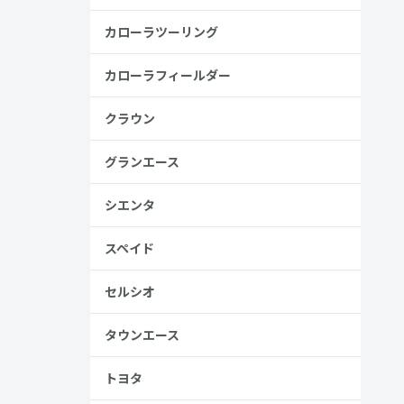
カローラツーリング
安
カローラフィールダー
金歴
り
クラウン
グランエース
シエンタ
見る
スペイド
セルシオ
タウンエース
トヨタ
、売る人は