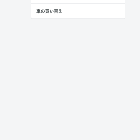
車の買い替え
す。
なバックド
スーパー