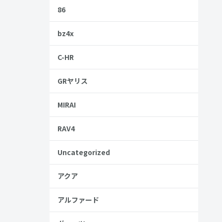
86
bz4x
C-HR
GRヤリス
MIRAI
ムII
RAV4
Uncategorized
アクア
アルファード
金歴
し