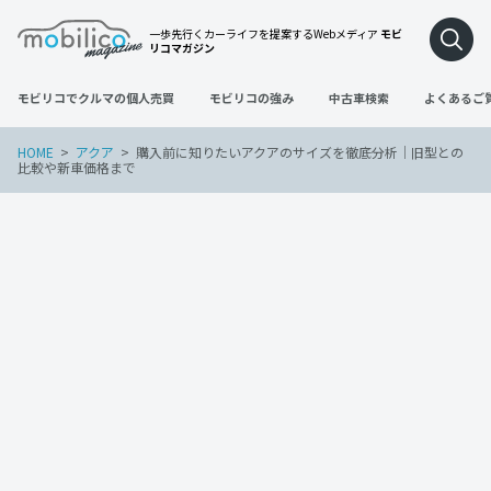
一歩先行くカーライフを提案するWebメディア
モビ
リコマガジン
モビリコでクルマの個人売買
モビリコの強み
中古車検索
よくあるご
HOME
アクア
購入前に知りたいアクアのサイズを徹底分析｜旧型との
比較や新車価格まで
アクア
2022年3月21日
購入前に知りたいアクアのサイズを徹底分
析｜旧型との比較や新車価格まで