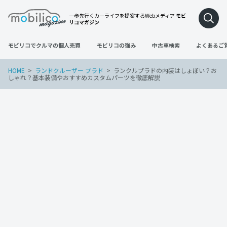
一歩先行くカーライフを提案するWebメディア
モビ
リコマガジン
モビリコでクルマの個人売買
モビリコの強み
中古車検索
よくあるご
HOME
ランドクルーザー プラド
ランクルプラドの内装はしょぼい？お
しゃれ？基本装備やおすすめカスタムパーツを徹底解説
ランドクルーザー プラド
2025年3月2日
ランクルプラドの内装はしょぼい？おし
ゃれ？基本装備やおすすめカスタムパー
ツを徹底解説