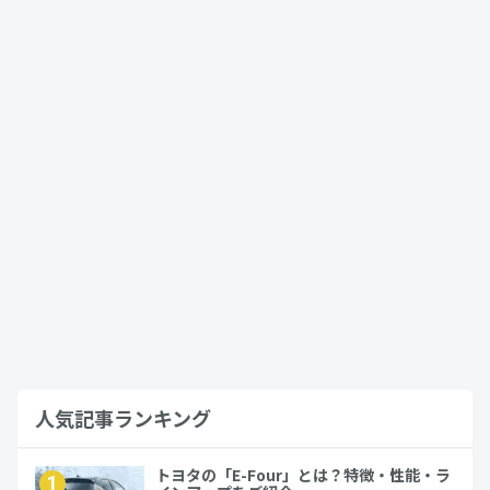
中古のランドクルーザープラドの買取価
格が高騰？高く売れる理由や査定時のコ
ツを解説…
2023年10月24日
ランドクルーザー プラド
ランクル250のサイズは？基本スペック
や中古車価格、プラドシリーズの歴史ま
で徹底解説…
2024年12月5日
ランドクルーザー
人気記事ランキング