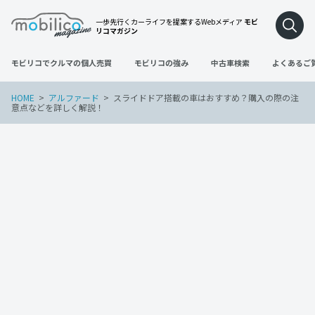
一歩先行くカーライフを提案するWebメディア
モビ
リコマガジン
モビリコでクルマの個人売買
モビリコの強み
中古車検索
よくあるご
HOME
アルファード
スライドドア搭載の車はおすすめ？購入の際の注
意点などを詳しく解説！
アルファード
ヴェルファイア
ヴォクシー
エスクァイア
シエンタ
車の買い替え
2023年2月28日
スライドドア搭載の車はおすすめ？購入
の際の注意点などを詳しく解説！