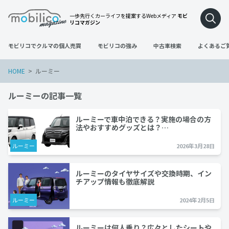
一歩先行くカーライフを提案するWebメディア
モビ
リコマガジン
モビリコでクルマの個人売買
モビリコの強み
中古車検索
よくあるご
HOME
ルーミー
ルーミーの記事一覧
ルーミーで車中泊できる？実施の場合の方
法やおすすめグッズとは？…
ルーミー
2026年3月28日
ルーミーのタイヤサイズや交換時期、イン
チアップ情報も徹底解説
ルーミー
2024年2月5日
ルーミーは何人乗り？広々としたシートや