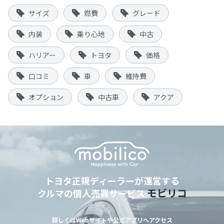
サイズ
燃費
グレード
内装
乗り心地
中古
ハリアー
トヨタ
価格
口コミ
車
維持費
オプション
中古車
アクア
トヨタ正規ディーラーが運営する
モビリコ
クルマの個人売買サービス
詳しくはWebサイトや公式アプリへアクセス