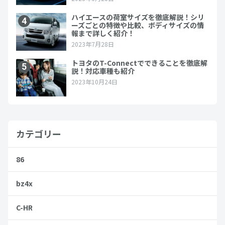
カテゴリー
86
bz4x
C-HR