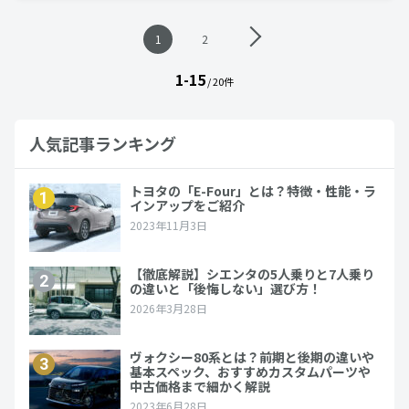
投
1
2
稿
ナ
1-15
ビ
/ 20件
ゲ
ー
シ
人気記事ランキング
ョ
ン