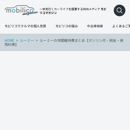
一歩先行くカーライフを提案するWebメディア
モビ
リコマガジン
モビリコでクルマの個人売買
モビリコの強み
中古車検索
よくあるご
HOME
ルーミー
ルーミーの年間維持費まとめ【ガソリン代・税金・保
険料等】
ルーミー
2022年5月29日
ルーミーの年間維持費まとめ【ガソリン
代・税金・保険料等】