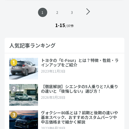
投
1
2
3
稿
ナ
1-15
ビ
/ 37件
ゲ
ー
シ
人気記事ランキング
ョ
ン