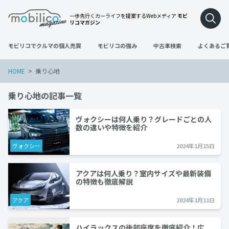
一歩先行くカーライフを提案するWebメディア
モビ
リコマガジン
モビリコでクルマの個人売買
モビリコの強み
中古車検索
よくあるご
HOME
乗り心地
乗り心地の記事一覧
ヴォクシーは何人乗り？グレードごとの人
数の違いや特徴を紹介
ヴォクシー
2024年1月15日
アクアは何人乗り？室内サイズや最新装備
の特徴も徹底解説
アクア
2024年1月11日
ハイラックスの後部座席を徹底紹介！広