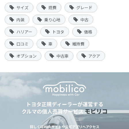
サイズ
燃費
グレード
内装
乗り心地
中古
ハリアー
トヨタ
価格
口コミ
車
維持費
オプション
中古車
アクア
トヨタ正規ディーラーが運営する
モビリコ
クルマの個人売買サービス
詳しくはWebサイトや公式アプリへアクセス