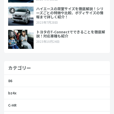
カテゴリー
86
bz4x
C-HR