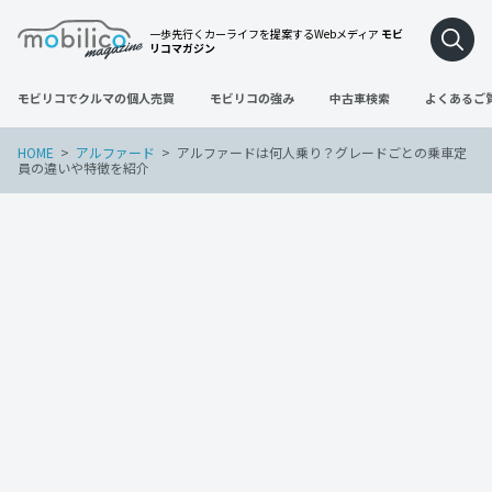
一歩先行くカーライフを提案するWebメディア
モビ
リコマガジン
モビリコでクルマの個人売買
モビリコの強み
中古車検索
よくあるご
HOME
アルファード
アルファードは何人乗り？グレードごとの乗車定
員の違いや特徴を紹介
アルファード
2023年2月12日
アルファードは何人乗り？グレードごと
の乗車定員の違いや特徴を紹介