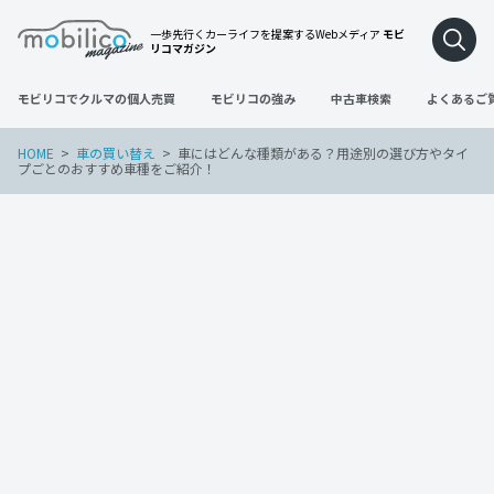
一歩先行くカーライフを提案するWebメディア
モビ
リコマガジン
モビリコでクルマの個人売買
モビリコの強み
中古車検索
よくあるご
HOME
車の買い替え
車にはどんな種類がある？用途別の選び方やタイ
プごとのおすすめ車種をご紹介！
車の買い替え
2023年2月28日
車にはどんな種類がある？用途別の選び
方やタイプごとのおすすめ車種をご紹
介！